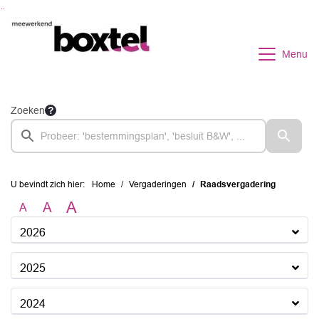
Ga naar de inhoud van deze pagina
Ga naar het zoeken
Ga naar het menu
Menu
Zoeken
U bevindt zich hier:
Home
Vergaderingen
Raadsvergadering
A
A
A
2026
2025
2024