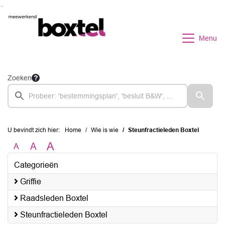
Ga naar de inhoud van deze pagina
Ga naar het zoeken
Ga naar het menu
Menu
Zoeken
U bevindt zich hier:
Home
Wie is wie
Steunfractieleden Boxtel
A
A
A
Categorieën
Griffie
Raadsleden Boxtel
Steunfractieleden Boxtel