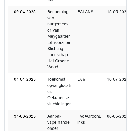
09-04-2025
Benoeming
BALANS
15-05-2025
van
burgemeest
er Van
Meygaarden
tot voorzitter
Stichting
Landschap
Het Groene
Woud
01-04-2025
Toekomst
D66
10-07-2025
opvanglocati
es
Oekraïense
vluchtelingen
31-03-2025
Aanpak
PvdAGroenL
06-05-2025
vape-handel
inks
onder