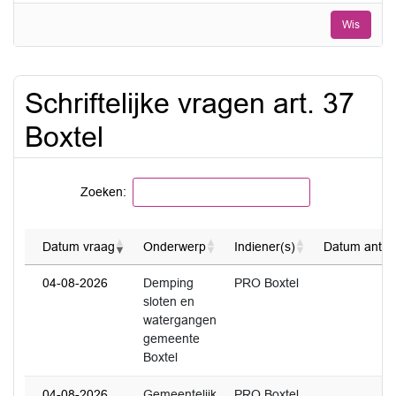
datum
Wis
tot
en
met
Schriftelijke vragen art. 37
Boxtel
Zoeken:
Datum vraag
Onderwerp
Indiener(s)
Datum antw
04-08-2026
Demping
PRO Boxtel
sloten en
watergangen
gemeente
Boxtel
04-08-2026
Gemeentelijk
PRO Boxtel