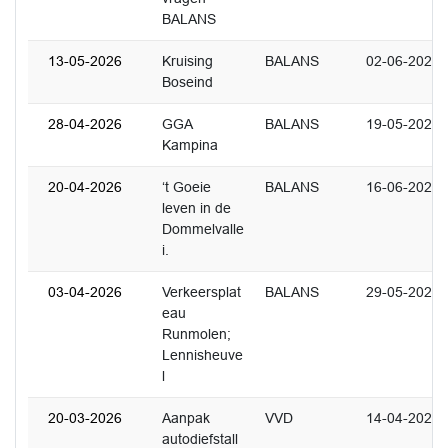
BALANS
13-05-2026
Kruising
BALANS
02-06-2026
Boseind
28-04-2026
GGA
BALANS
19-05-2026
Kampina
20-04-2026
‘t Goeie
BALANS
16-06-2026
leven in de
Dommelvalle
i.
03-04-2026
Verkeersplat
BALANS
29-05-2026
eau
Runmolen;
Lennisheuve
l
20-03-2026
Aanpak
VVD
14-04-2026
autodiefstall