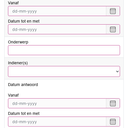
vanaf
Selecte
een
Datum tot en met
datum
vanaf
Selecte
een
datum
Onderwerp
tot
en
met
Indiener(s)
Datum antwoord
vanaf
Selecte
een
Datum tot en met
datum
vanaf
Selecte
een