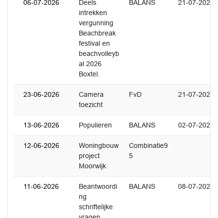
06-07-2026
Deels
BALANS
21-07-2026
intrekken
vergunning
Beachbreak
festival en
beachvolleyb
al 2026
Boxtel.
23-06-2026
Camera
FvD
21-07-2026
toezicht
13-06-2026
Populieren
BALANS
02-07-2026
12-06-2026
Woningbouw
Combinatie9
project
5
Moorwijk
11-06-2026
Beantwoordi
BALANS
08-07-2026
ng
schriftelijke
vragen