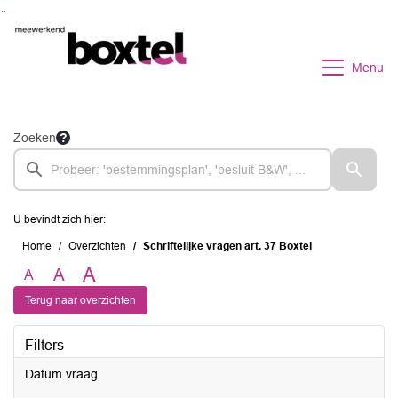
Ga naar de inhoud van deze pagina
Ga naar het zoeken
Ga naar het menu
Menu
Zoeken
U bevindt zich hier:
Home
Overzichten
Schriftelijke vragen art. 37 Boxtel
A
A
A
Terug naar overzichten
Filters
Datum vraag