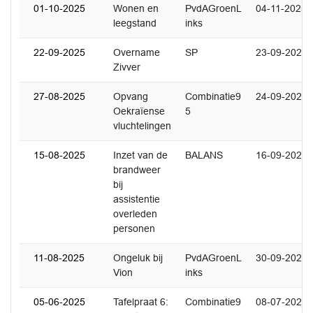
01-10-2025
Wonen en
PvdAGroenL
04-11-2025
leegstand
inks
22-09-2025
Overname
SP
23-09-2025
Zivver
27-08-2025
Opvang
Combinatie9
24-09-2025
Oekraïense
5
vluchtelingen
15-08-2025
Inzet van de
BALANS
16-09-2025
brandweer
bij
assistentie
overleden
personen
11-08-2025
Ongeluk bij
PvdAGroenL
30-09-2025
Vion
inks
05-06-2025
Tafelpraat 6:
Combinatie9
08-07-2025