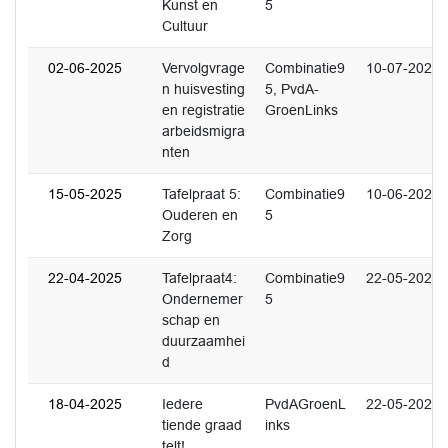
Kunst en
5
Cultuur
02-06-2025
Vervolgvrage
Combinatie9
10-07-2025
n huisvesting
5, PvdA-
en registratie
GroenLinks
arbeidsmigra
nten
15-05-2025
Tafelpraat 5:
Combinatie9
10-06-2025
Ouderen en
5
Zorg
22-04-2025
Tafelpraat4:
Combinatie9
22-05-2025
Ondernemer
5
schap en
duurzaamhei
d
18-04-2025
Iedere
PvdAGroenL
22-05-2025
tiende graad
inks
telt!