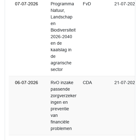
07-07-2026
Programma
FvD
21-07-2026
Natuur,
Landschap
en
Biodiversiteit
2026-2040
en de
kaalslag in
de
agrarische
sector
06-07-2026
RvO inzake
CDA
21-07-2026
passende
zorgverzeker
ingen en
preventie
van
financiële
problemen