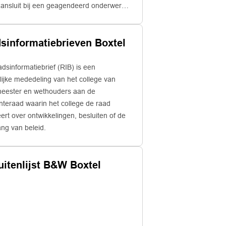
aansluit bij een geagendeerd onderwerp.
oties worden aan het begin van de
ering ingediend.
sinformatiebrieven Boxtel
dsinformatiebrief (RIB) is een
elijke mededeling van het college van
eester en wethouders aan de
teraad waarin het college de raad
ert over ontwikkelingen, besluiten of de
ng van beleid.
uitenlijst B&W Boxtel