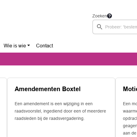
Zoeken
Wie is wie
Contact
Amendementen Boxtel
Moti
Een amendement is een wijziging in een
Een mot
raadsvoorstel, ingediend door een of meerdere
waarmee
raadsleden bij de raadsvergadering.
opdrac
geagen
aan de 