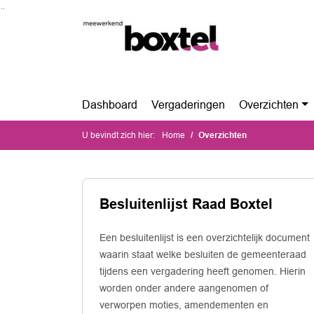
Ga naar de inhoud van deze pagina
Ga naar het zoeken
Ga naar het menu
Dashboard
Vergaderingen
Overzichten
U bevindt zich hier:
Home
Overzichten
Besluitenlijst Raad Boxtel
Een besluitenlijst is een overzichtelijk document
waarin staat welke besluiten de gemeenteraad
tijdens een vergadering heeft genomen. Hierin
worden onder andere aangenomen of
verworpen moties, amendementen en