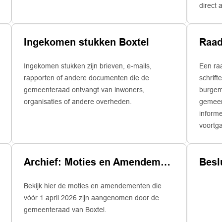
direct 
Deze m
vergad
Ingekomen stukken Boxtel
Raad
Ingekomen stukken zijn brieven, e-mails,
Een raa
rapporten of andere documenten die de
schrift
gemeenteraad ontvangt van inwoners,
burgem
organisaties of andere overheden.
gemeen
informe
voortga
Archief: Moties en Amendementen
Besl
Bekijk hier de moties en amendementen die
vóór 1 april 2026 zijn aangenomen door de
gemeenteraad van Boxtel.