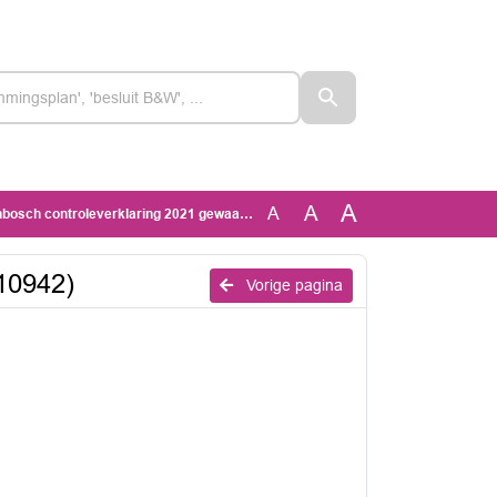
A
A
A
controleverklaring 2021 gewaarmerkt (1410942)
10942)
Vorige pagina