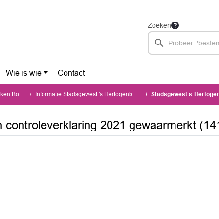
Zoeken
Wie is wie
Contact
n Boxtel
Informatie Stadsgewest 's Hertogenbosch
Stadsgewest s-Hertogenbosch 
 controleverklaring 2021 gewaarmerkt (14