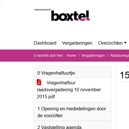
Ga naar de inhoud van deze pagina
Ga naar het zoeken
Ga naar het menu
Dashboard
Vergaderingen
Overzichten
U bevindt zich hier:
Home
Vergaderingen
Raadsverga
15
0 Vragenhalfuurtje.
Vragenhalfuur
raadsvergadering 10 november
2015.pdf
1 Opening en mededelingen door
de voorzitter.
2 Vaststelling agenda.