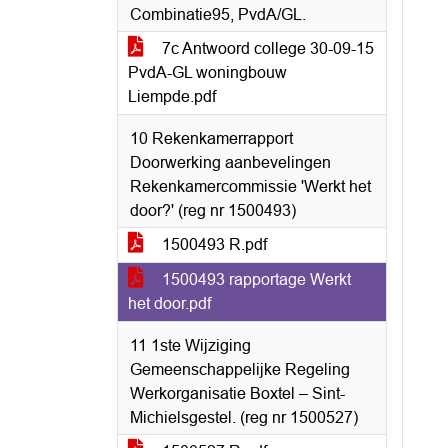
Combinatie95, PvdA/GL.
7c Antwoord college 30-09-15
PvdA-GL woningbouw
Liempde.pdf
10 Rekenkamerrapport
Doorwerking aanbevelingen
Rekenkamercommissie 'Werkt het
door?' (reg nr 1500493)
1500493 R.pdf
1500493 rapportage Werkt
het door.pdf
11 1ste Wijziging
Gemeenschappelijke Regeling
Werkorganisatie Boxtel – Sint-
Michielsgestel. (reg nr 1500527)