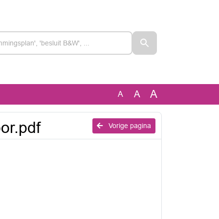
A
A
A
or.pdf
Vorige pagina