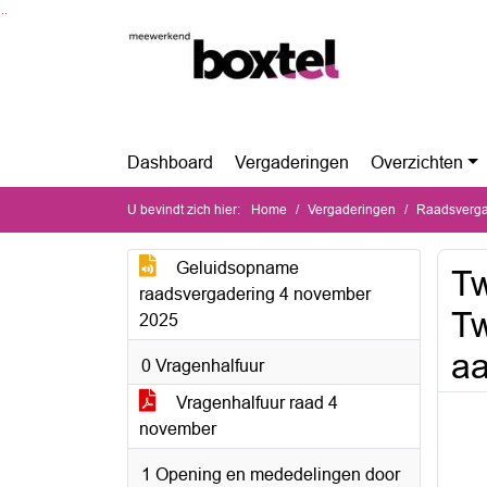
Ga naar de inhoud van deze pagina
Ga naar het zoeken
Ga naar het menu
Dashboard
Vergaderingen
Overzichten
U bevindt zich hier:
Home
Vergaderingen
Raadsverga
Geluidsopname
Tw
raadsvergadering 4 november
Tw
2025
a
0 Vragenhalfuur
Vragenhalfuur raad 4
november
1 Opening en mededelingen door