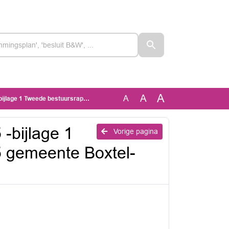
A
A
A
age 2025 gemeente Boxtel- aangepast nav amendementen
-bijlage 1
Vorige pagina
 gemeente Boxtel-